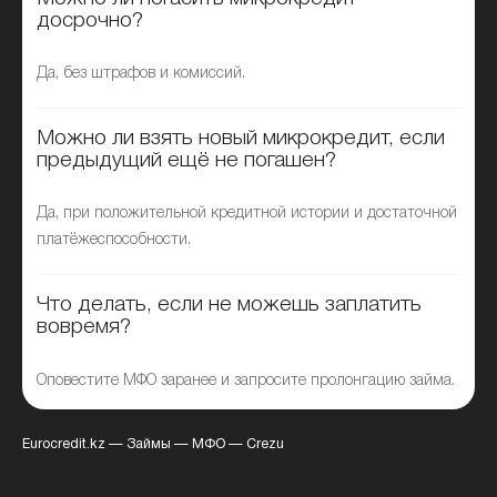
досрочно?
Да, без штрафов и комиссий.
Можно ли взять новый микрокредит, если
предыдущий ещё не погашен?
Да, при положительной кредитной истории и достаточной
платёжеспособности.
Что делать, если не можешь заплатить
вовремя?
Оповестите МФО заранее и запросите пролонгацию займа.
Eurocredit.kz
—
Займы
—
МФО
—
Crezu