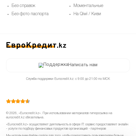
Без справок
Моментальные
Без фото паспорта
На Qiwi / Киви
Написать нам
Служба поддержки Eurocredit.kz: с 9:00 до 21:00 по МСК
© 2026, «Eurocredit.kz». При использовании материалов гиперссылка на
eurocredit.kz обязательна.
«Eurocredit.kz» осуществляет деятельность в сфере IT: сервис предоставляет онлайн
- услуги по подбору финансовых продуктов организаций - партнеров
Мы используем файлы cookie для того, чтобы предоставить пользователям больше