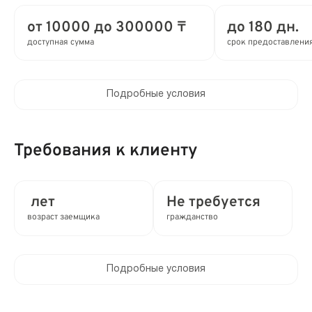
от 10000 до 300000 ₸
до 180 дн.
доступная сумма
срок предоставлени
Подробные условия
Процентная ставка в день:
до 0.01%
Требования к клиенту
Полная стоимость кредита (ПСК) :
до 3.65% в год
лет
Не требуется
Время рассмотрения заявки:
возраст заемщика
гражданство
2 мин
Выдача займа:
Подробные условия
Без проверок
Клиентам компании:
Нет