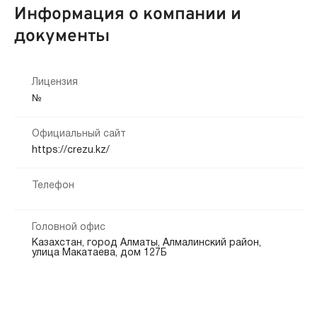
Привлечение созаемщиков:
Информация о компании и
Возможно без поручителей
Мобильный телефон:
документы
Требуется
Способы получения:
На карту
Банковский счёт
Наличными
Кредитная история:
Лицензия
Любая
№
Способы погашения:
Документы:
Официальный сайт
https://crezu.kz/
Паспорт — обязательно
Срок продления:
дн.
Телефон
Головной офис
Казахстан, город Алматы, Алмалинский район,
улица Макатаева, дом 127Б