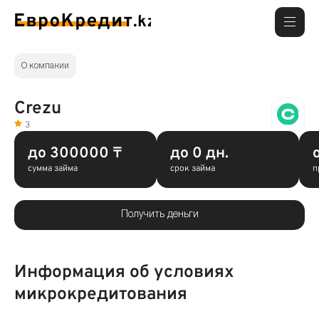
О компании
Crezu
3
до 300000 ₸
до 0 дн.
сумма займа
срок займа
п
Получить деньги
Информация об условиях
микрокредитования