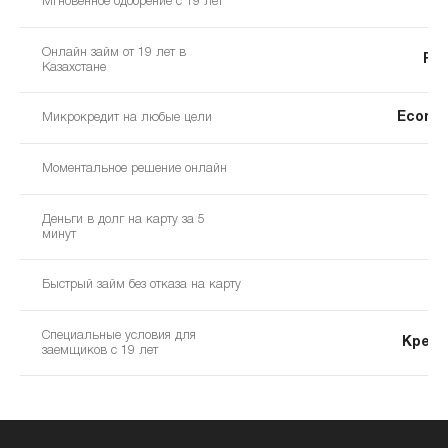
d
Мгновенное одобрение с 19 лет
Онлайн займ от 19 лет в
Fu
Казахстане
Ecomm
Микрокредит на любые цели
З
Моментальное решение онлайн
Деньги в долг на карту за 5
GM
минут
AC
Быстрый займ без отказа на карту
Специальные условия для
Кред
заемщиков с 19 лет