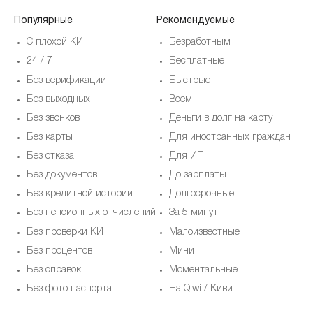
Популярные
Рекомендуемые
По
С плохой КИ
Безработным
24 / 7
Бесплатные
Без верификации
Быстрые
Без выходных
Всем
Без звонков
Деньги в долг на карту
Без карты
Для иностранных граждан
Без отказа
Для ИП
Без документов
До зарплаты
Без кредитной истории
Долгосрочные
Без пенсионных отчислений
За 5 минут
Без проверки КИ
Малоизвестные
Без процентов
Мини
Без справок
Моментальные
Без фото паспорта
На Qiwi / Киви