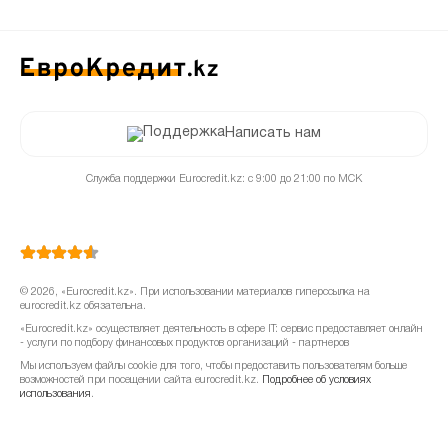
Написать нам
Служба поддержки Eurocredit.kz: с 9:00 до 21:00 по МСК
© 2026, «Eurocredit.kz». При использовании материалов гиперссылка на
eurocredit.kz обязательна.
«Eurocredit.kz» осуществляет деятельность в сфере IT: сервис предоставляет онлайн
- услуги по подбору финансовых продуктов организаций - партнеров
Мы используем файлы cookie для того, чтобы предоставить пользователям больше
возможностей при посещении сайта eurocredit.kz.
Подробнее об условиях
использования
.