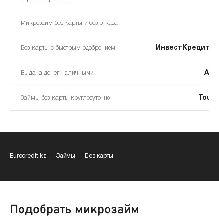
7
Микрозайм без карты и без отказа
ИнвестКредитМ
Без карты с быстрым одобрением
Акш
Выдача денег наличными
Touc
Займы без карты круглосуточно
Eurocredit.kz
—
Займы
—
Без карты
Подобрать микрозайм