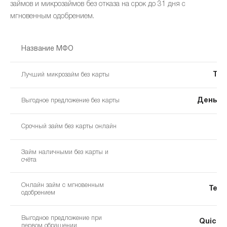
займов и микрозаймов без отказа на срок до 31 дня с
мгновенным одобрением.
Название МФО
Ten
Лучший микрозайм без карты
Деньги
Выгодное предложение без карты
З
Срочный займ без карты онлайн
Займ наличными без карты и
счёта
Онлайн займ с мгновенным
Teng
одобрением
Выгодное предложение при
Quick 
первом обращении